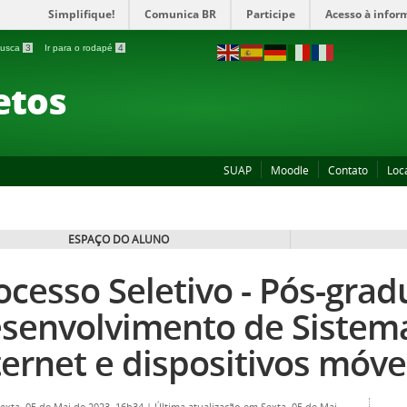
Simplifique!
Comunica BR
Participe
Acesso à infor
 busca
3
Ir para o rodapé
4
etos
SUAP
Moodle
Contato
Loc
ESPAÇO DO ALUNO
ocesso Seletivo - Pós-gra
senvolvimento de Sistem
ternet e dispositivos móve