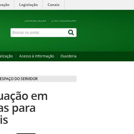
mação
Legislação
Canais
ACESSIBILIDADE
ALTO CONTRASTE
alização
Acesso à Informação
Ouvidoria
ESPAÇO DO SERVIDOR
duação em
as para
is