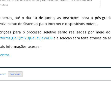
Sexta, 05 de Mai de 2023, 16h34
|
Última atualização em Sexta, 05 de Mai
 16h34
abertas, até o dia 10 de junho, as inscrições para a pós-grad
olvimento de Sistemas para internet e dispositivos móveis.
crições para o processo seletivo serão realizadas por meio do
//forms.gle/QmJYDjGeSa9Ja2wD9
e a seleção será feita através da an
ais informações, acesse:
entos
do em:
Notícias