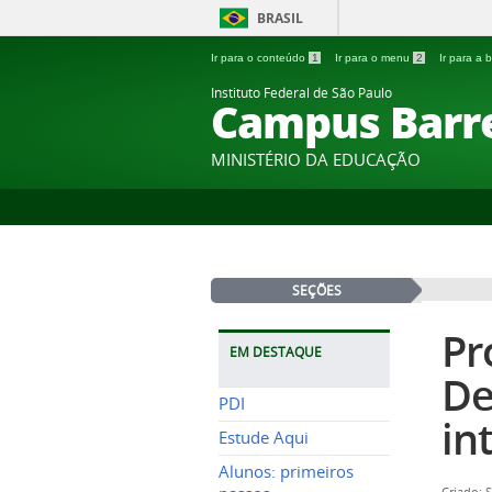
BRASIL
Ir para o conteúdo
1
Ir para o menu
2
Ir para a
Instituto Federal de São Paulo
Campus Barr
MINISTÉRIO DA EDUCAÇÃO
SEÇÕES
Pr
EM DESTAQUE
De
PDI
in
Estude Aqui
Alunos: primeiros