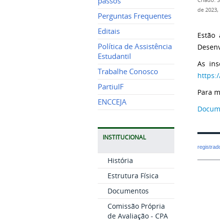
passos
Criado: 
de 2023,
Perguntas Frequentes
Editais
Estão 
Política de Assistência
Desenv
Estudantil
As ins
Trabalhe Conosco
https:
PartiuIF
Para m
ENCCEJA
Docum
INSTITUCIONAL
registra
História
Estrutura Física
Documentos
Comissão Própria
de Avaliação - CPA