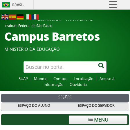
BRASIL
Simplifique!
ACESSIBILIDADE
ALTO CONTRASTE
Comunica BR
Instituto Federal de São Paulo
Campus Barretos
Participe
Acesso à informação
MINISTÉRIO DA EDUCAÇÃO
Legislação
Canais
SUAP
Moodle
Contato
Localização
Acesso à
Informação
Ouvidoria
SEÇÕES
ESPAÇO DO ALUNO
ESPAÇO DO SERVIDOR
MENU