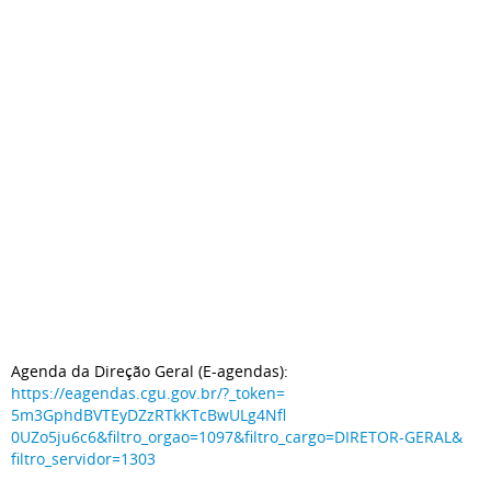
Agenda da Direção Geral (E-agendas):
https://eagendas.cgu.gov.br/?_
token=
5m3GphdBVTEyDZzRTkKTcBwULg4Nfl
0UZo5ju6c6&filtro_orgao=1097&
filtro_cargo=DIRETOR-GERAL&
filtro_servidor=1303