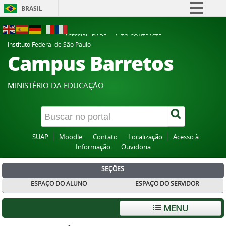
BRASIL
Simplifique!
ACESSIBILIDADE
ALTO CONTRASTE
Comunica BR
Instituto Federal de São Paulo
Campus Barretos
Participe
Acesso à informação
MINISTÉRIO DA EDUCAÇÃO
Legislação
Canais
SUAP
Moodle
Contato
Localização
Acesso à
Informação
Ouvidoria
SEÇÕES
ESPAÇO DO ALUNO
ESPAÇO DO SERVIDOR
MENU