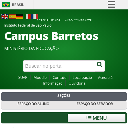
BRASIL
Simplifique!
ACESSIBILIDADE
ALTO CONTRASTE
Comunica BR
Instituto Federal de São Paulo
Campus Barretos
Participe
Acesso à informação
MINISTÉRIO DA EDUCAÇÃO
Legislação
Canais
SUAP
Moodle
Contato
Localização
Acesso à
Informação
Ouvidoria
SEÇÕES
ESPAÇO DO ALUNO
ESPAÇO DO SERVIDOR
MENU