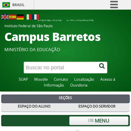
BRASIL
Simplifique!
ACESSIBILIDADE
ALTO CONTRASTE
Comunica BR
Instituto Federal de São Paulo
Campus Barretos
Participe
Acesso à informação
MINISTÉRIO DA EDUCAÇÃO
Legislação
Canais
SUAP
Moodle
Contato
Localização
Acesso à
Informação
Ouvidoria
SEÇÕES
ESPAÇO DO ALUNO
ESPAÇO DO SERVIDOR
MENU