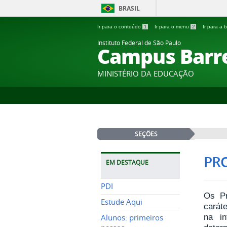
BRASIL
Ir para o conteúdo
1
Ir para o menu
2
Ir para a
Instituto Federal de São Paulo
Campus Barr
MINISTÉRIO DA EDUCAÇÃO
SEÇÕES
PR
EM DESTAQUE
PDI
Os Pr
Estude Aqui
caráte
na in
Alunos: primeiros