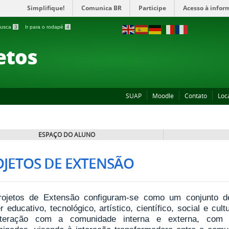
Simplifique!
Comunica BR
Participe
Acesso à infor
 busca
3
Ir para o rodapé
4
etos
SUAP
Moodle
Contato
Loc
ESPAÇO DO ALUNO
OJETOS DE EXTENSÃO
ojetos de Extensão configuram-se como um conjunto de a
r educativo, tecnológico, artístico, científico, social e cul
teração com a comunidade interna e externa, com o