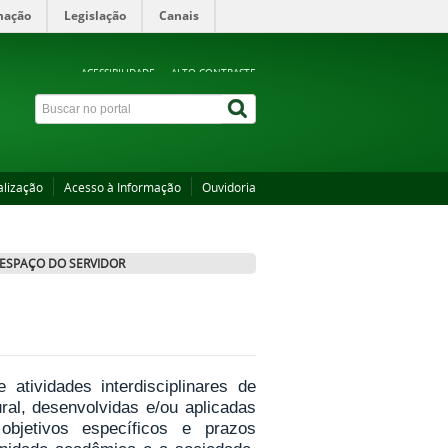
mação
Legislação
Canais
ACESSIBILIDADE
ALTO CONTRASTE
alização
Acesso à Informação
Ouvidoria
ESPAÇO DO SERVIDOR
tividades interdisciplinares de
tural, desenvolvidas e/ou aplicadas
bjetivos específicos e prazos