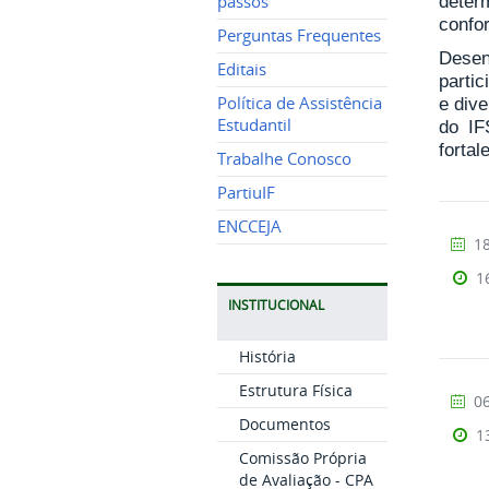
passos
deter
confo
Perguntas Frequentes
Desen
Editais
parti
Política de Assistência
e dive
Estudantil
do IF
fortal
Trabalhe Conosco
PartiuIF
ENCCEJA
18
1
INSTITUCIONAL
História
Estrutura Física
06
Documentos
1
Comissão Própria
de Avaliação - CPA