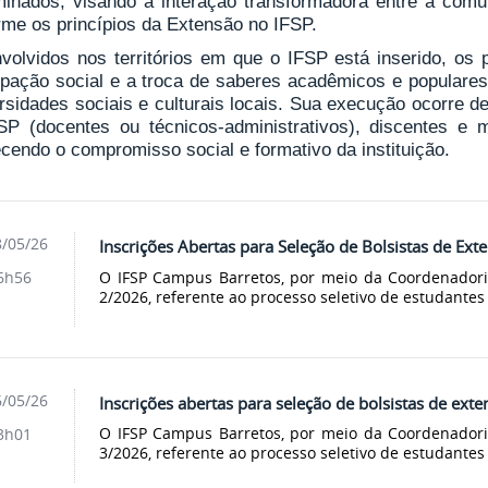
minados, visando à interação transformadora entre a com
rme os princípios da Extensão no IFSP.
volvidos nos territórios em que o IFSP está inserido, os
cipação social e a troca de saberes acadêmicos e populares
rsidades sociais e culturais locais. Sua execução ocorre de
SP (docentes ou técnicos-administrativos), discentes e
ecendo o compromisso social e formativo da instituição.
/05/26
Inscrições Abertas para Seleção de Bolsistas de Ext
O IFSP Campus Barretos, por meio da Coordenadoria
6h56
2/2026, referente ao processo seletivo de estudantes 
/05/26
Inscrições abertas para seleção de bolsistas de exte
O IFSP Campus Barretos, por meio da Coordenadoria
3h01
3/2026, referente ao processo seletivo de estudantes 