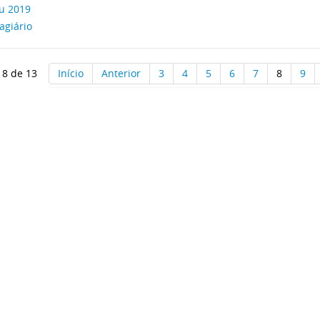
su 2019
agiário
 8 de 13
Início
Anterior
3
4
5
6
7
8
9