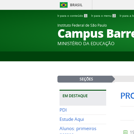
BRASIL
Ir para o conteúdo
1
Ir para o menu
2
Ir para a
Instituto Federal de São Paulo
Campus Barr
MINISTÉRIO DA EDUCAÇÃO
SEÇÕES
PRO
EM DESTAQUE
PDI
Estude Aqui
Alunos: primeiros
19