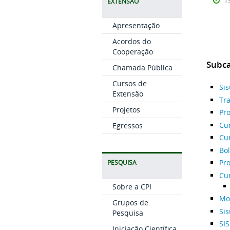
1
EXTENSÃO
Apresentação
Acordos do
Cooperação
Subca
Chamada Pública
Cursos de
Si
Extensão
Tr
Projetos
Pro
Cu
Egressos
Cu
Bo
Pro
PESQUISA
Cu
Sobre a CPI
Mon
Grupos de
Si
Pesquisa
SI
Iniciação Científica