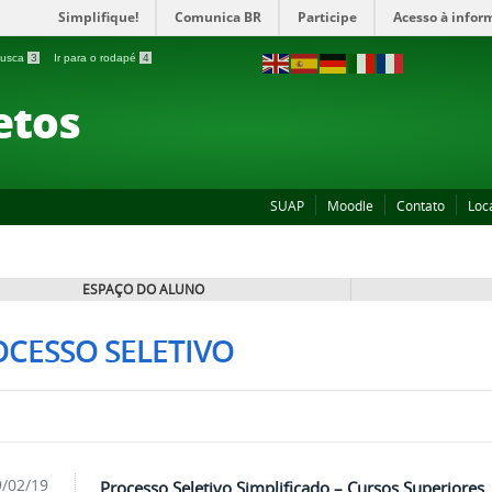
Simplifique!
Comunica BR
Participe
Acesso à infor
 busca
3
Ir para o rodapé
4
etos
SUAP
Moodle
Contato
Loc
ESPAÇO DO ALUNO
CESSO SELETIVO
/02/19
Processo Seletivo Simplificado – Cursos Superiores