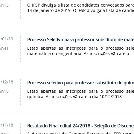
O IFSP divulga a lista de candidatos convocados para 
5h13
14 de janeiro de 2019. O IFSP divulga a lista de cand
/01/19
Processo Seletivo para professor substituto de ma
Estão abertas as inscrições para o processo sele
5h41
matemática ou engenharia. As inscrições vão até o...
/12/18
Processo seletivo para professor substituto de quím
Estão abertas as inscrições para o processo sele
6h16
química. As inscrições vão até o dia 10/12/2018...
/11/18
Resultado Final edital 24/2018 - Seleção de Disce
A diretora geral do Campus Barretos do IFSP, torna 