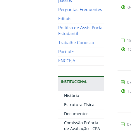
passos
0
Perguntas Frequentes
Editais
Política de Assistência
Estudantil
18
Trabalhe Conosco
1
PartiuIF
ENCCEJA
07
INSTITUCIONAL
1
História
Estrutura Física
Documentos
Comissão Própria
07
de Avaliação - CPA