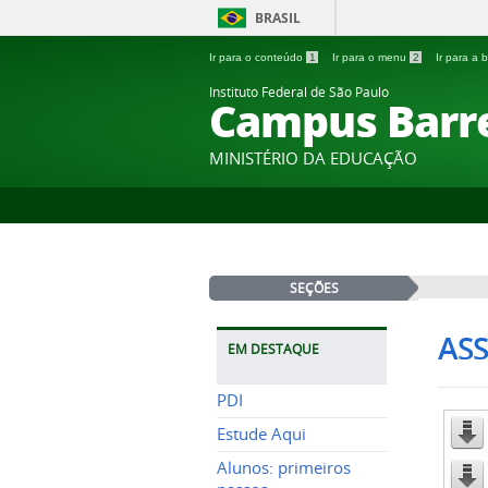
BRASIL
Ir para o conteúdo
1
Ir para o menu
2
Ir para a
Instituto Federal de São Paulo
Campus Barr
MINISTÉRIO DA EDUCAÇÃO
SEÇÕES
ASS
EM DESTAQUE
PDI
Estude Aqui
Alunos: primeiros