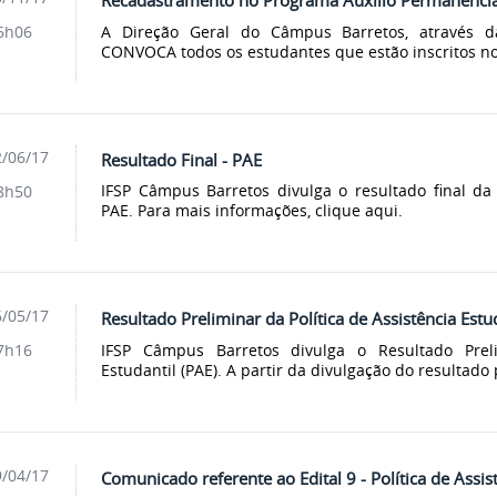
Recadastramento no Programa Auxílio Permanênci
A Direção Geral do Câmpus Barretos, através d
6h06
CONVOCA todos os estudantes que estão inscritos no
/06/17
Resultado Final - PAE
IFSP Câmpus Barretos divulga o resultado final da P
8h50
PAE. Para mais informações, clique aqui.
/05/17
Resultado Preliminar da Política de Assistência Estu
IFSP Câmpus Barretos divulga o Resultado Preli
7h16
Estudantil (PAE). A partir da divulgação do resultado p
/04/17
Comunicado referente ao Edital 9 - Política de Assis