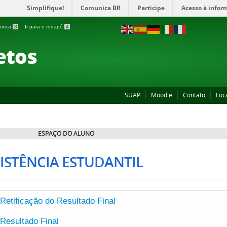
Simplifique!
Comunica BR
Participe
Acesso à infor
 busca
3
Ir para o rodapé
4
etos
SUAP
Moodle
Contato
Loc
ESPAÇO DO ALUNO
ISTÊNCIA ESTUDANTIL
Retificação do Resultado Final
Resultado Final