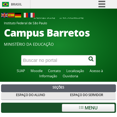
BRASIL
Simplifique!
ACESSIBILIDADE
ALTO CONTRASTE
Comunica BR
Instituto Federal de São Paulo
Campus Barretos
Participe
Acesso à informação
MINISTÉRIO DA EDUCAÇÃO
Legislação
Canais
SUAP
Moodle
Contato
Localização
Acesso à
Informação
Ouvidoria
SEÇÕES
ESPAÇO DO ALUNO
ESPAÇO DO SERVIDOR
MENU