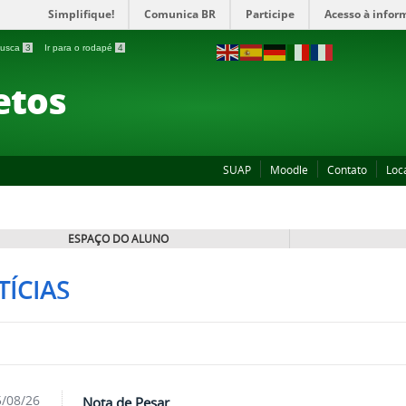
Simplifique!
Comunica BR
Participe
Acesso à infor
 busca
3
Ir para o rodapé
4
etos
SUAP
Moodle
Contato
Loc
ESPAÇO DO ALUNO
ÍCIAS
/08/26
Nota de Pesar