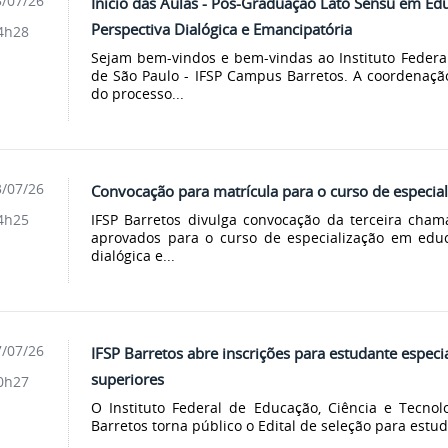
/07/26
Início das Aulas - Pós-Graduação Lato Sensu em Ed
Perspectiva Dialógica e Emancipatória
4h28
Sejam bem-vindos e bem-vindas ao Instituto Federal
de São Paulo - IFSP Campus Barretos. A coordenaçã
do processo...
/07/26
Convocação para matrícula para o curso de especia
IFSP Barretos divulga convocação da terceira cha
4h25
aprovados para o curso de especialização em edu
dialógica e...
/07/26
IFSP Barretos abre inscrições para estudante especi
superiores
0h27
O Instituto Federal de Educação, Ciência e Tecno
Barretos torna público o Edital de seleção para estud