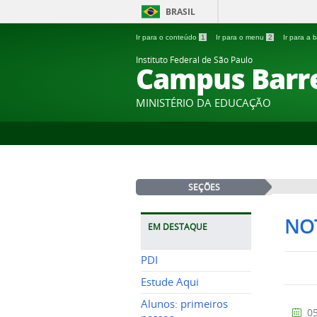
BRASIL
Ir para o conteúdo
1
Ir para o menu
2
Ir para a
Instituto Federal de São Paulo
Campus Barr
MINISTÉRIO DA EDUCAÇÃO
SEÇÕES
NOT
EM DESTAQUE
PDI
Estude Aqui
Alunos: primeiros
05