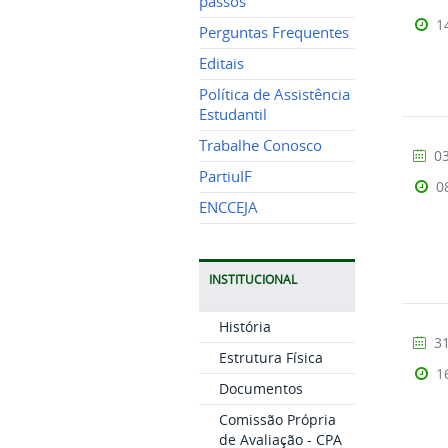
passos
1
Perguntas Frequentes
Editais
Política de Assistência
Estudantil
Trabalhe Conosco
03
PartiuIF
0
ENCCEJA
INSTITUCIONAL
História
31
Estrutura Física
1
Documentos
Comissão Própria
de Avaliação - CPA