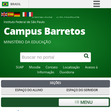
BRASIL
Simplifique!
ACESSIBILIDADE
ALTO CONTRASTE
Comunica BR
Instituto Federal de São Paulo
Campus Barretos
Participe
Acesso à informação
MINISTÉRIO DA EDUCAÇÃO
Legislação
Canais
SUAP
Moodle
Contato
Localização
Acesso à
Informação
Ouvidoria
SEÇÕES
ESPAÇO DO ALUNO
ESPAÇO DO SERVIDOR
MENU