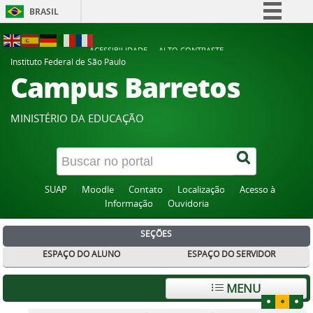
BRASIL
Simplifique!
ACESSIBILIDADE
ALTO CONTRASTE
Comunica BR
Instituto Federal de São Paulo
Campus Barretos
Participe
Acesso à informação
MINISTÉRIO DA EDUCAÇÃO
Legislação
Canais
SUAP
Moodle
Contato
Localização
Acesso à
Informação
Ouvidoria
SEÇÕES
ESPAÇO DO ALUNO
ESPAÇO DO SERVIDOR
MENU