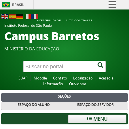
BRASIL
Simplifique!
ACESSIBILIDADE
ALTO CONTRASTE
Comunica BR
Instituto Federal de São Paulo
Campus Barretos
Participe
Acesso à informação
MINISTÉRIO DA EDUCAÇÃO
Legislação
Canais
SUAP
Moodle
Contato
Localização
Acesso à
Informação
Ouvidoria
SEÇÕES
ESPAÇO DO ALUNO
ESPAÇO DO SERVIDOR
MENU