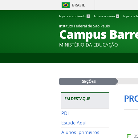
BRASIL
Ir para o conteúdo
1
Ir para o menu
2
Ir para a
Instituto Federal de São Paulo
Campus Barr
MINISTÉRIO DA EDUCAÇÃO
SEÇÕES
PRO
EM DESTAQUE
PDI
Estude Aqui
Alunos: primeiros
05