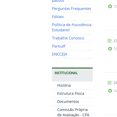
passos
1
Perguntas Frequentes
Editais
Política de Assistência
Estudantil
Trabalhe Conosco
23
PartiuIF
1
ENCCEJA
INSTITUCIONAL
24
História
1
Estrutura Física
Documentos
Comissão Própria
de Avaliação - CPA