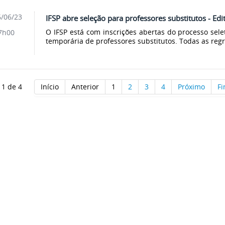
/06/23
IFSP abre seleção para professores substitutos - Edi
O IFSP está com inscrições abertas do processo sele
7h00
temporária de professores substitutos. Todas as regr
 1 de 4
Início
Anterior
1
2
3
4
Próximo
F