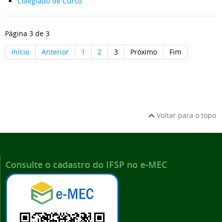
Colegiado de Curso
Página 3 de 3
Início
Anterior
1
2
3
Próximo
Fim
Voltar para o topo
Consulte o cadastro do IFSP no e-MEC