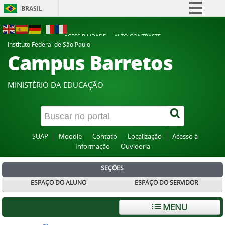
BRASIL
Simplifique!
ACESSIBILIDADE
ALTO CONTRASTE
Comunica BR
Instituto Federal de São Paulo
Campus Barretos
Participe
Acesso à informação
MINISTÉRIO DA EDUCAÇÃO
Legislação
Canais
SUAP
Moodle
Contato
Localização
Acesso à
Informação
Ouvidoria
SEÇÕES
ESPAÇO DO ALUNO
ESPAÇO DO SERVIDOR
MENU