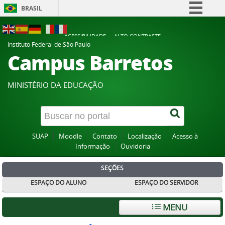
BRASIL
Simplifique!
ACESSIBILIDADE
ALTO CONTRASTE
Comunica BR
Instituto Federal de São Paulo
Campus Barretos
Participe
Acesso à informação
MINISTÉRIO DA EDUCAÇÃO
Legislação
Canais
SUAP
Moodle
Contato
Localização
Acesso à
Informação
Ouvidoria
SEÇÕES
ESPAÇO DO ALUNO
ESPAÇO DO SERVIDOR
MENU