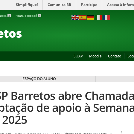
Simplifique!
Comunica BR
Participe
Acesso à infor
 busca
3
Ir para o rodapé
4
etos
SUAP
Moodle
Contato
Loc
ESPAÇO DO ALUNO
SP Barretos abre Chamada
ptação de apoio à Seman
 2025