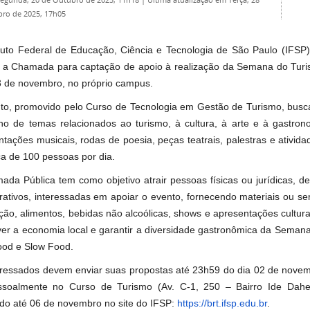
Segunda, 20 de Outubro de 2025, 11h18
|
Última atualização em Terça, 28
ro de 2025, 17h05
ituto Federal de Educação, Ciência e Tecnologia de São Paulo (IFSP
a a Chamada para captação de apoio à realização da Semana do Turi
3 de novembro, no próprio campus.
to, promovido pelo Curso de Tecnologia em Gestão de Turismo, busca 
no de temas relacionados ao turismo, à cultura, à arte e à gastro
tações musicais, rodas de poesia, peças teatrais, palestras e atividad
ca de 100 pessoas por dia.
ada Pública tem como objetivo atrair pessoas físicas ou jurídicas, de
crativos, interessadas em apoiar o evento, fornecendo materiais ou s
ão, alimentos, bebidas não alcoólicas, shows e apresentações culturais
er a economia local e garantir a diversidade gastronômica da Semana
ood e Slow Food.
eressados devem enviar suas propostas até 23h59 do dia 02 de novemb
ssoalmente no Curso de Turismo (Av. C-1, 250 – Bairro Ide Daher,
ado até 06 de novembro no site do IFSP:
https://brt.ifsp.edu.br
.