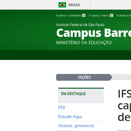
BRASIL
Ir para o conteúdo
1
Ir para o menu
2
Ir para a
Instituto Federal de São Paulo
Campus Barr
MINISTÉRIO DA EDUCAÇÃO
SEÇÕES
IF
EM DESTAQUE
ca
PDI
de
Estude Aqui
Alunos: primeiros