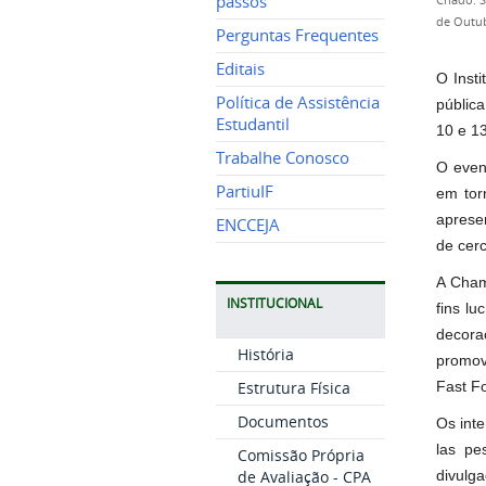
passos
Criado: 
de Outub
Perguntas Frequentes
Editais
O Inst
Política de Assistência
públic
Estudantil
10 e 1
Trabalhe Conosco
O even
PartiuIF
em tor
apresen
ENCCEJA
de cer
A Cham
INSTITUCIONAL
fins lu
decoraç
História
promov
Estrutura Física
Fast F
Documentos
Os int
las pe
Comissão Própria
de Avaliação - CPA
divulg