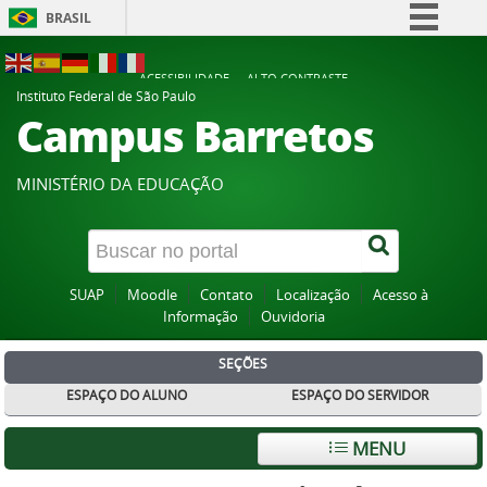
BRASIL
Simplifique!
ACESSIBILIDADE
ALTO CONTRASTE
Comunica BR
Instituto Federal de São Paulo
Campus Barretos
Participe
Acesso à informação
MINISTÉRIO DA EDUCAÇÃO
Legislação
Canais
SUAP
Moodle
Contato
Localização
Acesso à
Informação
Ouvidoria
SEÇÕES
ESPAÇO DO ALUNO
ESPAÇO DO SERVIDOR
MENU