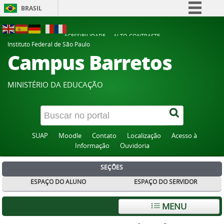
BRASIL
Simplifique!
ACESSIBILIDADE
ALTO CONTRASTE
Comunica BR
Instituto Federal de São Paulo
Campus Barretos
Participe
Acesso à informação
MINISTÉRIO DA EDUCAÇÃO
Legislação
Canais
SUAP
Moodle
Contato
Localização
Acesso à
Informação
Ouvidoria
SEÇÕES
ESPAÇO DO ALUNO
ESPAÇO DO SERVIDOR
MENU