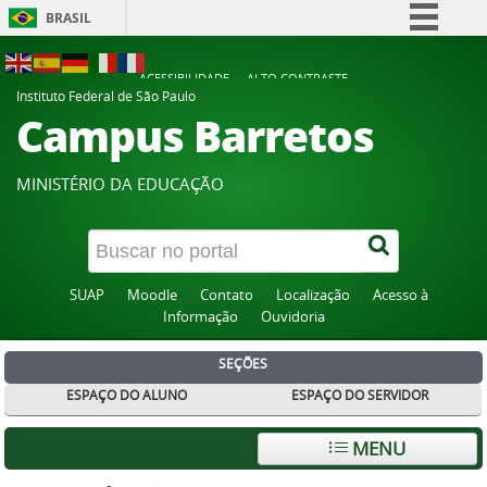
BRASIL
Simplifique!
ACESSIBILIDADE
ALTO CONTRASTE
Comunica BR
Instituto Federal de São Paulo
Campus Barretos
Participe
Acesso à informação
MINISTÉRIO DA EDUCAÇÃO
Legislação
Canais
SUAP
Moodle
Contato
Localização
Acesso à
Informação
Ouvidoria
SEÇÕES
ESPAÇO DO ALUNO
ESPAÇO DO SERVIDOR
MENU