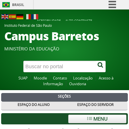
BRASIL
Simplifique!
ACESSIBILIDADE
ALTO CONTRASTE
Comunica BR
Instituto Federal de São Paulo
Campus Barretos
Participe
Acesso à informação
MINISTÉRIO DA EDUCAÇÃO
Legislação
Canais
SUAP
Moodle
Contato
Localização
Acesso à
Informação
Ouvidoria
SEÇÕES
ESPAÇO DO ALUNO
ESPAÇO DO SERVIDOR
MENU