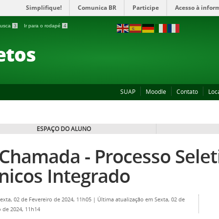
Simplifique!
Comunica BR
Participe
Acesso à infor
 busca
3
Ir para o rodapé
4
etos
SUAP
Moodle
Contato
Loc
ESPAÇO DO ALUNO
 Chamada - Processo Selet
nicos Integrado
Sexta, 02 de Fevereiro de 2024, 11h05
|
Última atualização em Sexta, 02 de
o de 2024, 11h14