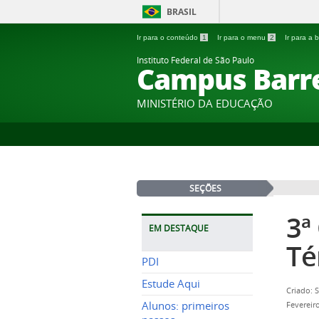
BRASIL
Ir para o conteúdo
1
Ir para o menu
2
Ir para a
Instituto Federal de São Paulo
Campus Barr
MINISTÉRIO DA EDUCAÇÃO
SEÇÕES
3ª
EM DESTAQUE
Té
PDI
Estude Aqui
Criado: 
Alunos: primeiros
Fevereir