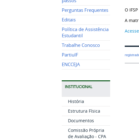
passos
O IFSP
Perguntas Frequentes
Editais
A matr
Política de Assistência
Acesse
Estudantil
Trabalhe Conosco
PartiuIF
registra
ENCCEJA
INSTITUCIONAL
História
Estrutura Física
Documentos
Comissão Própria
de Avaliação - CPA