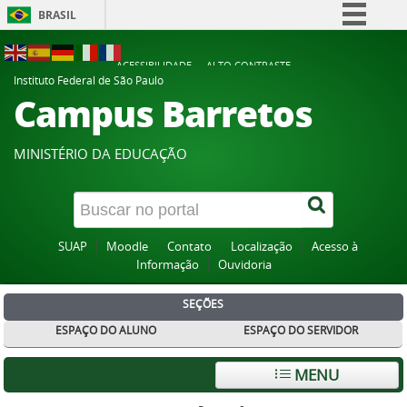
BRASIL
Simplifique!
ACESSIBILIDADE
ALTO CONTRASTE
Comunica BR
Instituto Federal de São Paulo
Campus Barretos
Participe
Acesso à informação
MINISTÉRIO DA EDUCAÇÃO
Legislação
Canais
SUAP
Moodle
Contato
Localização
Acesso à
Informação
Ouvidoria
SEÇÕES
ESPAÇO DO ALUNO
ESPAÇO DO SERVIDOR
MENU