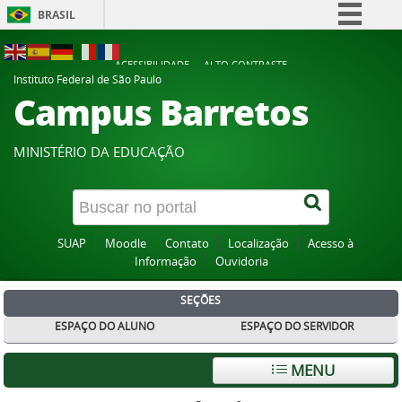
BRASIL
Simplifique!
ACESSIBILIDADE
ALTO CONTRASTE
Comunica BR
Instituto Federal de São Paulo
Campus Barretos
Participe
Acesso à informação
MINISTÉRIO DA EDUCAÇÃO
Legislação
Canais
SUAP
Moodle
Contato
Localização
Acesso à
Informação
Ouvidoria
SEÇÕES
ESPAÇO DO ALUNO
ESPAÇO DO SERVIDOR
MENU