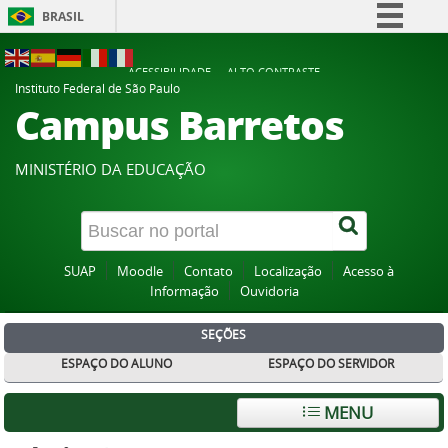
BRASIL
Simplifique!
ACESSIBILIDADE
ALTO CONTRASTE
Comunica BR
Instituto Federal de São Paulo
Campus Barretos
Participe
Acesso à informação
MINISTÉRIO DA EDUCAÇÃO
Legislação
Canais
SUAP
Moodle
Contato
Localização
Acesso à
Informação
Ouvidoria
SEÇÕES
ESPAÇO DO ALUNO
ESPAÇO DO SERVIDOR
MENU