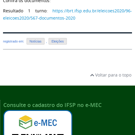
Confira os documentos:
Resultado 1 turno:
https://brt.ifsp.edu.br/eleicoes2020/96-
eleicoes2020/567-documentos-2020
registrado em:
Notícias
,
Eleições
Voltar para o topo
Consulte o cadastro do IFSP no e-MEC