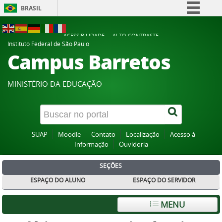
BRASIL
Simplifique!
ACESSIBILIDADE
ALTO CONTRASTE
Comunica BR
Instituto Federal de São Paulo
Campus Barretos
Participe
Acesso à informação
MINISTÉRIO DA EDUCAÇÃO
Legislação
Canais
SUAP
Moodle
Contato
Localização
Acesso à
Informação
Ouvidoria
SEÇÕES
ESPAÇO DO ALUNO
ESPAÇO DO SERVIDOR
MENU