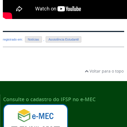
registrado em:
Notícias
,
Assistência Estudantil
Voltar para o topo
Consulte o cadastro do IFSP no e-MEC