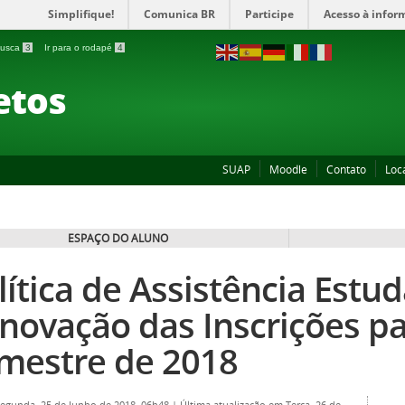
Simplifique!
Comunica BR
Participe
Acesso à infor
 busca
3
Ir para o rodapé
4
etos
SUAP
Moodle
Contato
Loc
ESPAÇO DO ALUNO
lítica de Assistência Estuda
novação das Inscrições pa
mestre de 2018