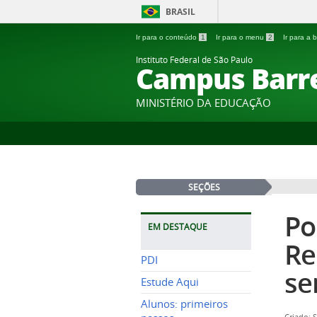
BRASIL
Ir para o conteúdo
1
Ir para o menu
2
Ir para a
Instituto Federal de São Paulo
Campus Barr
MINISTÉRIO DA EDUCAÇÃO
SEÇÕES
Po
EM DESTAQUE
Re
PDI
se
Estude Aqui
Alunos: primeiros