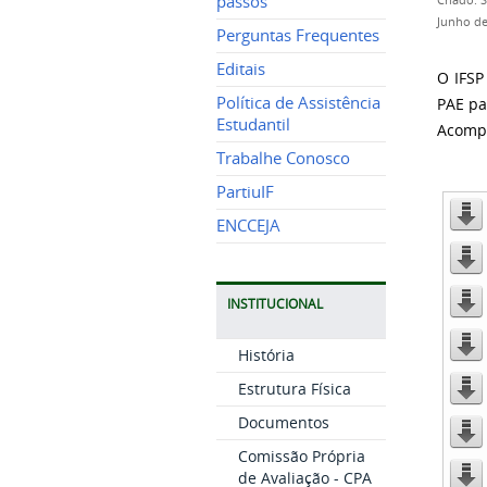
passos
Criado: 
Junho de
Perguntas Frequentes
Editais
O IFSP
Política de Assistência
PAE pa
Estudantil
Acomp
Trabalhe Conosco
PartiuIF
ENCCEJA
INSTITUCIONAL
História
Estrutura Física
Documentos
Comissão Própria
de Avaliação - CPA