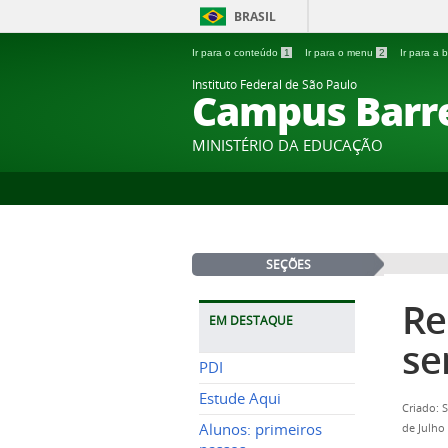
BRASIL
Ir para o conteúdo
1
Ir para o menu
2
Ir para a
Instituto Federal de São Paulo
Campus Barr
MINISTÉRIO DA EDUCAÇÃO
SEÇÕES
Re
EM DESTAQUE
se
PDI
Estude Aqui
Criado: 
Alunos: primeiros
de Julho