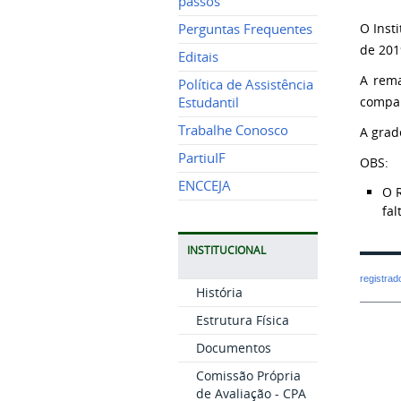
passos
O Inst
Perguntas Frequentes
de 201
Editais
A rema
Política de Assistência
compar
Estudantil
Trabalhe Conosco
A grad
PartiuIF
OBS:
ENCCEJA
O 
fal
INSTITUCIONAL
registra
História
Estrutura Física
Documentos
Comissão Própria
de Avaliação - CPA