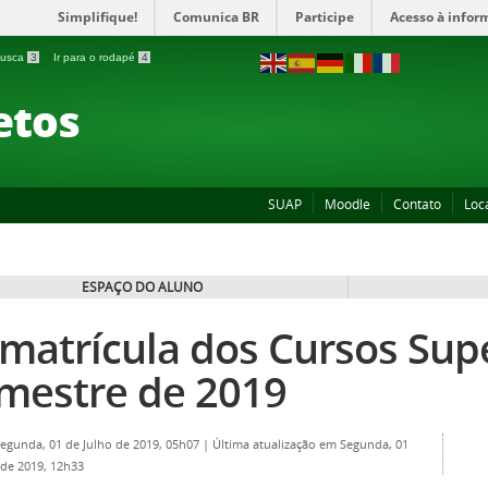
Simplifique!
Comunica BR
Participe
Acesso à infor
 busca
3
Ir para o rodapé
4
etos
SUAP
Moodle
Contato
Loc
ESPAÇO DO ALUNO
matrícula dos Cursos Supe
mestre de 2019
Segunda, 01 de Julho de 2019, 05h07
|
Última atualização em Segunda, 01
 de 2019, 12h33