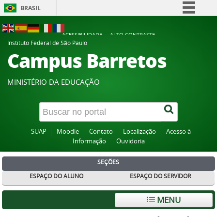
BRASIL
Simplifique!
ACESSIBILIDADE
ALTO CONTRASTE
Comunica BR
Instituto Federal de São Paulo
Campus Barretos
Participe
Acesso à informação
MINISTÉRIO DA EDUCAÇÃO
Legislação
Canais
SUAP
Moodle
Contato
Localização
Acesso à
Informação
Ouvidoria
SEÇÕES
ESPAÇO DO ALUNO
ESPAÇO DO SERVIDOR
MENU