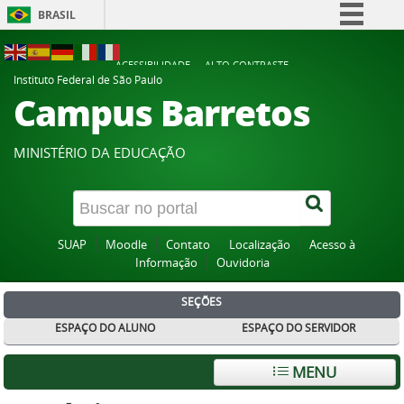
BRASIL
Simplifique!
ACESSIBILIDADE
ALTO CONTRASTE
Comunica BR
Instituto Federal de São Paulo
Campus Barretos
Participe
Acesso à informação
MINISTÉRIO DA EDUCAÇÃO
Legislação
Canais
SUAP
Moodle
Contato
Localização
Acesso à
Informação
Ouvidoria
SEÇÕES
ESPAÇO DO ALUNO
ESPAÇO DO SERVIDOR
MENU