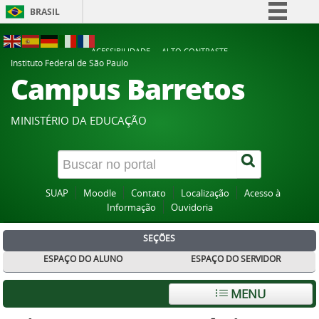
BRASIL
Simplifique!
ACESSIBILIDADE
ALTO CONTRASTE
Comunica BR
Instituto Federal de São Paulo
Campus Barretos
Participe
Acesso à informação
MINISTÉRIO DA EDUCAÇÃO
Legislação
Canais
SUAP
Moodle
Contato
Localização
Acesso à
Informação
Ouvidoria
SEÇÕES
ESPAÇO DO ALUNO
ESPAÇO DO SERVIDOR
MENU