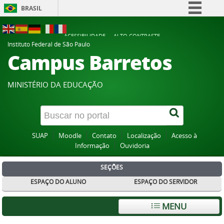
BRASIL
Simplifique!
ACESSIBILIDADE
ALTO CONTRASTE
Comunica BR
Instituto Federal de São Paulo
Campus Barretos
Participe
Acesso à informação
MINISTÉRIO DA EDUCAÇÃO
Legislação
Canais
SUAP
Moodle
Contato
Localização
Acesso à
Informação
Ouvidoria
SEÇÕES
ESPAÇO DO ALUNO
ESPAÇO DO SERVIDOR
MENU