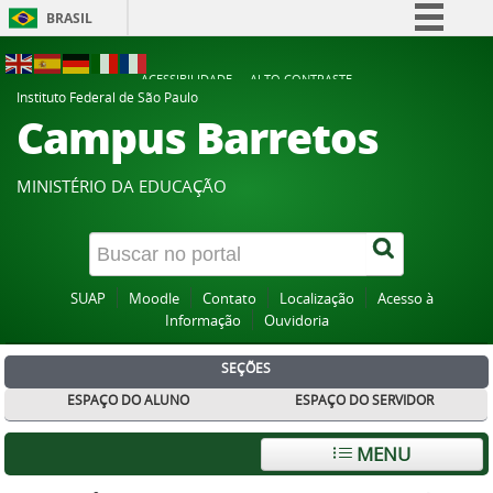
BRASIL
Simplifique!
ACESSIBILIDADE
ALTO CONTRASTE
Comunica BR
Instituto Federal de São Paulo
Campus Barretos
Participe
Acesso à informação
MINISTÉRIO DA EDUCAÇÃO
Legislação
Canais
SUAP
Moodle
Contato
Localização
Acesso à
Informação
Ouvidoria
SEÇÕES
ESPAÇO DO ALUNO
ESPAÇO DO SERVIDOR
MENU