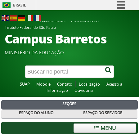
BRASIL
Simplifique!
ACESSIBILIDADE
ALTO CONTRASTE
Comunica BR
Instituto Federal de São Paulo
Campus Barretos
Participe
Acesso à informação
MINISTÉRIO DA EDUCAÇÃO
Legislação
Canais
SUAP
Moodle
Contato
Localização
Acesso à
Informação
Ouvidoria
SEÇÕES
ESPAÇO DO ALUNO
ESPAÇO DO SERVIDOR
MENU