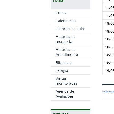
ENSINO
11/0
Cursos
11/0
Calendários
18/0
Horários de aulas
18/0
Horários de
18/0
monitoria
18/0
Horários de
Atendimento
18/0
Biblioteca
18/0
Estágio
19/0
Visitas
monitoradas
Agenda de
registra
Avaliações