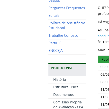
passos
O IFSP
Perguntas Frequentes
profes
Editais
Há vag
Política de Assistência
Estudantil
As ins
Trabalhe Conosco
concur
às 16h
PartiuIF
Mais i
ENCCEJA
Publ
05/0
INSTITUCIONAL
05/0
História
08/0
Estrutura Física
11/0
Documentos
11/0
Comissão Própria
11/0
de Avaliação - CPA