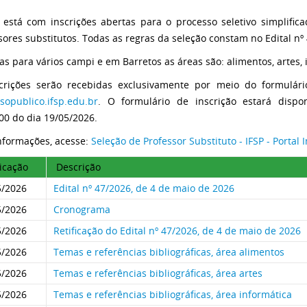
 está com inscrições abertas para o processo seletivo simplific
sores substitutos. Todas as regras da seleção constam no Edital nº
as para vários campi e em Barretos as áreas são: alimentos, artes,
crições serão recebidas exclusivamente por meio do formulário
sopublico.ifsp.edu.br
. O formulário de inscrição estará dispo
00 do dia 19/05/2026.
nformações, acesse:
Seleção de Professor Substituto - IFSP - Portal I
icação
Descrição
5/2026
Edital nº 47/2026, de 4 de maio de 2026
5/2026
Cronograma
5/2026
Retificação do Edital nº 47/2026, de 4 de maio de 2026
5/2026
Temas e referências bibliográficas, área alimentos
5/2026
Temas e referências bibliográficas, área artes
5/2026
Temas e referências bibliográficas, área informática