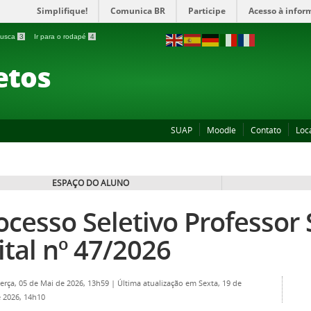
Simplifique!
Comunica BR
Participe
Acesso à infor
 busca
3
Ir para o rodapé
4
etos
SUAP
Moodle
Contato
Loc
ESPAÇO DO ALUNO
ocesso Seletivo Professor 
ital nº 47/2026
Terça, 05 de Mai de 2026, 13h59
|
Última atualização em Sexta, 19 de
 2026, 14h10