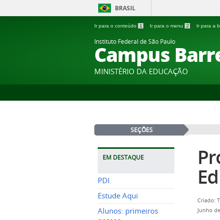
BRASIL
Ir para o conteúdo
1
Ir para o menu
2
Ir para a
Instituto Federal de São Paulo
Campus Barr
MINISTÉRIO DA EDUCAÇÃO
SEÇÕES
Pr
EM DESTAQUE
Ed
PDI
Estude Aqui
Criado: 
Alunos: primeiros
Junho de