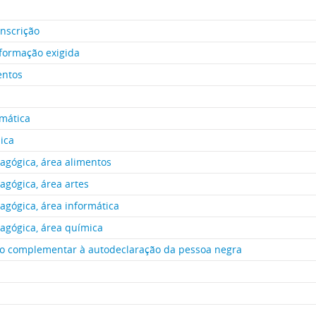
inscrição
 formação exigida
entos
rmática
ica
gógica, área alimentos
gógica, área artes
gógica, área informática
agógica, área química
ão complementar à autodeclaração da pessoa negra