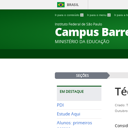
BRASIL
Ir para o conteúdo
1
Ir para o menu
2
Ir para a
Instituto Federal de São Paulo
Campus Barr
MINISTÉRIO DA EDUCAÇÃO
SEÇÕES
Té
EM DESTAQUE
PDI
Criado: 
Outubro 
Estude Aqui
Alunos: primeiros
Consi