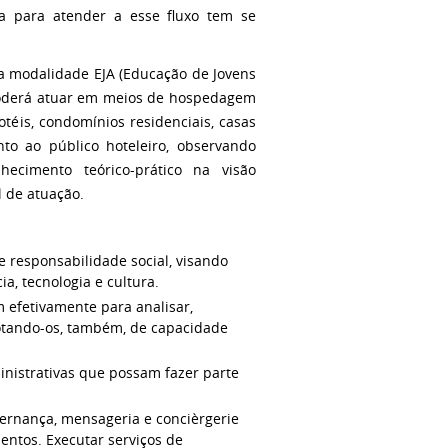
a para atender a esse fluxo tem se
a modalidade EJA (Educação de Jovens
 poderá atuar em meios de hospedagem
dotéis, condomínios residenciais, casas
to ao público hoteleiro, observando
nhecimento teórico-prático na visão
l de atuação.
e responsabilidade social, visando
a, tecnologia e cultura.
 efetivamente para analisar,
dotando-os, também, de capacidade
inistrativas que possam fazer parte
overnança, mensageria e concièrgerie
tos. Executar serviços de