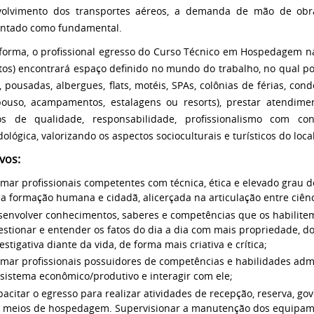
volvimento dos transportes aéreos, a demanda de mão de obr
ntado como fundamental.
forma, o profissional egresso do Curso Técnico em Hospedagem n
tos) encontrará espaço definido no mundo do trabalho, no qual
s, pousadas, albergues, flats, motéis, SPAs, colônias de férias, con
ouso, acampamentos, estalagens ou resorts), prestar atendimen
ios de qualidade, responsabilidade, profissionalismo com co
ológica, valorizando os aspectos socioculturais e turísticos do loca
vos:
mar profissionais competentes com técnica, ética e elevado grau d
 formação humana e cidadã, alicerçada na articulação entre ciênci
senvolver conhecimentos, saberes e competências que os habilitem
estionar e entender os fatos do dia a dia com mais propriedade, 
estigativa diante da vida, de forma mais criativa e crítica;
rmar profissionais possuidores de competências e habilidades adm
sistema econômico/produtivo e interagir com ele;
acitar o egresso para realizar atividades de recepção, reserva, g
 meios de hospedagem. Supervisionar a manutenção dos equipamen