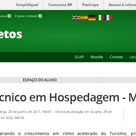
Simplifique!
Comunica BR
Participe
Acesso à infor
 busca
3
Ir para o rodapé
4
etos
SUAP
Moodle
Contato
Loc
ESPAÇO DO ALUNO
cnico em Hospedagem - M
Terça, 20 de Junho de 2017, 16h47
|
Última atualização em Quarta, 29 de
de 2025, 08h39
derando o crescimento em ritmo acelerado do Turismo, pr