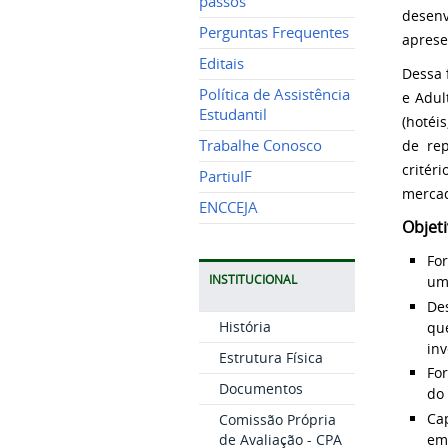
passos
desen
Perguntas Frequentes
aprese
Editais
Dessa 
Política de Assistência
e Adul
Estudantil
(hotéi
Trabalhe Conosco
de rep
critér
PartiuIF
mercad
ENCCEJA
Objeti
For
INSTITUCIONAL
uma
De
História
qu
inv
Estrutura Física
Fo
Documentos
do 
Cap
Comissão Própria
em
de Avaliação - CPA