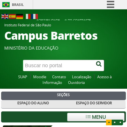
BRASIL
Simplifique!
ACESSIBILIDADE
ALTO CONTRASTE
Comunica BR
Instituto Federal de São Paulo
Campus Barretos
Participe
Acesso à informação
MINISTÉRIO DA EDUCAÇÃO
Legislação
Canais
SUAP
Moodle
Contato
Localização
Acesso à
Informação
Ouvidoria
SEÇÕES
ESPAÇO DO ALUNO
ESPAÇO DO SERVIDOR
MENU