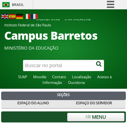
BRASIL
Simplifique!
ACESSIBILIDADE
ALTO CONTRASTE
Comunica BR
Instituto Federal de São Paulo
Campus Barretos
Participe
Acesso à informação
MINISTÉRIO DA EDUCAÇÃO
Legislação
Canais
SUAP
Moodle
Contato
Localização
Acesso à
Informação
Ouvidoria
SEÇÕES
ESPAÇO DO ALUNO
ESPAÇO DO SERVIDOR
MENU