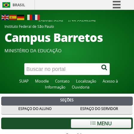
BRASIL
Simplifique!
ACESSIBILIDADE
ALTO CONTRASTE
Comunica BR
Instituto Federal de São Paulo
Campus Barretos
Participe
Acesso à informação
MINISTÉRIO DA EDUCAÇÃO
Legislação
Canais
SUAP
Moodle
Contato
Localização
Acesso à
Informação
Ouvidoria
SEÇÕES
ESPAÇO DO ALUNO
ESPAÇO DO SERVIDOR
MENU