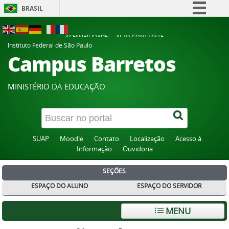
BRASIL
Simplifique!
ACESSIBILIDADE
ALTO CONTRASTE
Comunica BR
Instituto Federal de São Paulo
Campus Barretos
Participe
Acesso à informação
MINISTÉRIO DA EDUCAÇÃO
Legislação
Canais
SUAP
Moodle
Contato
Localização
Acesso à
Informação
Ouvidoria
SEÇÕES
ESPAÇO DO ALUNO
ESPAÇO DO SERVIDOR
MENU