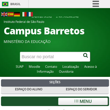
BRASIL
Simplifique!
ACESSIBILIDADE
ALTO CONTRASTE
Comunica BR
Instituto Federal de São Paulo
Campus Barretos
Participe
Acesso à informação
MINISTÉRIO DA EDUCAÇÃO
Legislação
Canais
SUAP
Moodle
Contato
Localização
Acesso à
Informação
Ouvidoria
SEÇÕES
ESPAÇO DO ALUNO
ESPAÇO DO SERVIDOR
MENU