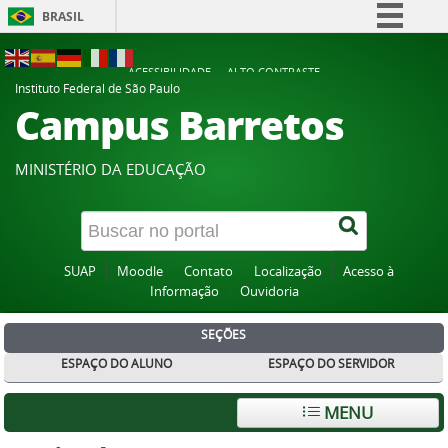
BRASIL
Simplifique!
ACESSIBILIDADE
ALTO CONTRASTE
Comunica BR
Instituto Federal de São Paulo
Campus Barretos
Participe
Acesso à informação
MINISTÉRIO DA EDUCAÇÃO
Legislação
Canais
SUAP
Moodle
Contato
Localização
Acesso à
Informação
Ouvidoria
SEÇÕES
ESPAÇO DO ALUNO
ESPAÇO DO SERVIDOR
MENU