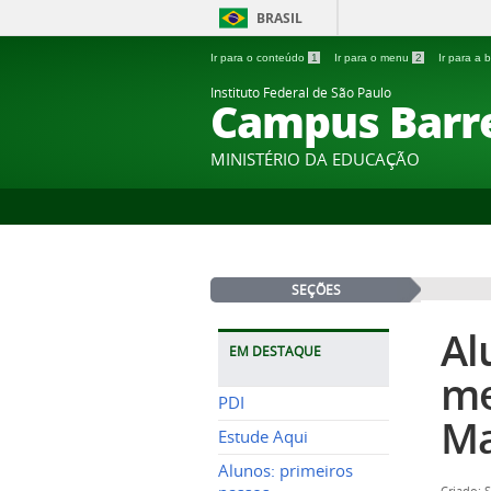
BRASIL
Ir para o conteúdo
1
Ir para o menu
2
Ir para a
Instituto Federal de São Paulo
Campus Barr
MINISTÉRIO DA EDUCAÇÃO
SEÇÕES
Al
EM DESTAQUE
me
PDI
Ma
Estude Aqui
Alunos: primeiros