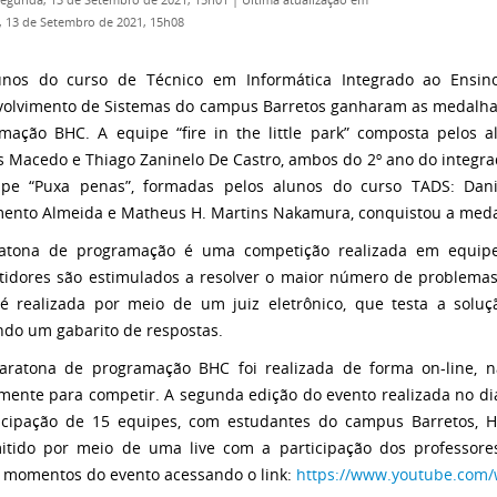
Segunda, 13 de Setembro de 2021, 15h01
|
Última atualização em
 13 de Setembro de 2021, 15h08
unos do curso de Técnico em Informática Integrado ao Ensin
olvimento de Sistemas do campus Barretos ganharam as medalhas
mação BHC. A equipe “fire in the little park” composta pelos al
 Macedo e Thiago Zaninelo De Castro, ambos do 2º ano do integra
pe “Puxa penas”, formadas pelos alunos do curso TADS: Danie
ento Almeida e Matheus H. Martins Nakamura, conquistou a meda
atona de programação é uma competição realizada em equipe
idores são estimulados a resolver o maior número de problem
é realizada por meio de um juiz eletrônico, que testa a soluç
ando um gabarito de respostas.
aratona de programação BHC foi realizada de forma on-line, n
lmente para competir. A segunda edição do evento realizada no d
icipação de 15 equipes, com estudantes do campus Barretos, H
itido por meio de uma live com a participação dos professore
 momentos do evento acessando o link:
https://www.youtube.com/