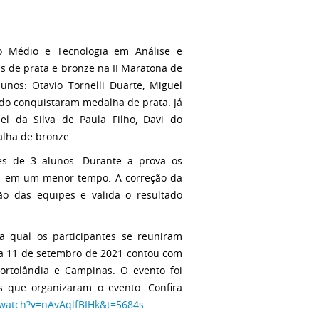
o Médio e Tecnologia em Análise e
 de prata e bronze na II Maratona de
unos: Otavio Tornelli Duarte, Miguel
do conquistaram medalha de prata. Já
l da Silva de Paula Filho, Davi do
lha de bronze.
s de 3 alunos. Durante a prova os
as em um menor tempo. A correção da
ão das equipes e valida o resultado
a qual os participantes se reuniram
ia 11 de setembro de 2021 contou com
ortolândia e Campinas. O evento foi
s que organizaram o evento. Confira
watch?v=nAvAqlfBIHk&t=5684s