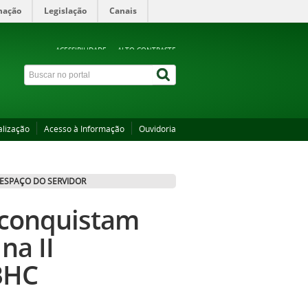
mação
Legislação
Canais
ACESSIBILIDADE
ALTO CONTRASTE
alização
Acesso à Informação
Ouvidoria
ESPAÇO DO SERVIDOR
 conquistam
na II
BHC