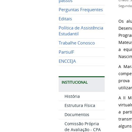
passos
Criado: 
Segunda,
Perguntas Frequentes
Editais
Os al
Política de Assistência
Desenv
Estudantil
Progra
Mateus
Trabalhe Conosco
a equi
PartiuIF
Nascim
ENCCEJA
A Mar
compet
prova 
INSTITUCIONAL
utiliz
História
A II M
virtua
Estrutura Física
a part
Documentos
transm
Comissão Própria
alguns
de Avaliação - CPA