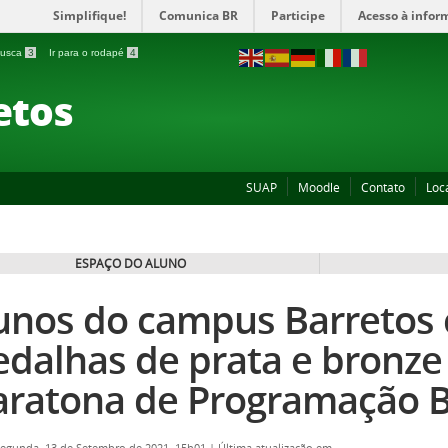
Simplifique!
Comunica BR
Participe
Acesso à infor
 busca
3
Ir para o rodapé
4
etos
SUAP
Moodle
Contato
Loc
ESPAÇO DO ALUNO
unos do campus Barretos
dalhas de prata e bronze 
ratona de Programação 