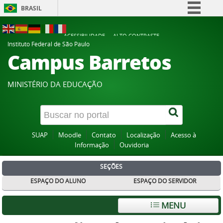
BRASIL
Simplifique!
ACESSIBILIDADE
ALTO CONTRASTE
Comunica BR
Instituto Federal de São Paulo
Campus Barretos
Participe
Acesso à informação
MINISTÉRIO DA EDUCAÇÃO
Legislação
Canais
SUAP
Moodle
Contato
Localização
Acesso à
Informação
Ouvidoria
SEÇÕES
ESPAÇO DO ALUNO
ESPAÇO DO SERVIDOR
MENU