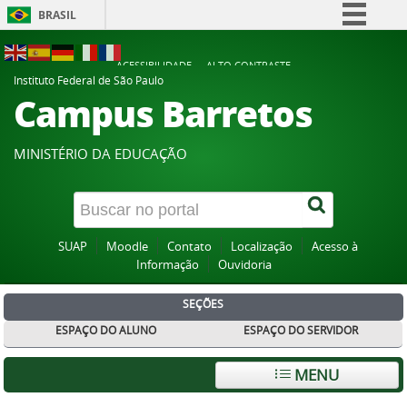
BRASIL
Simplifique!
ACESSIBILIDADE
ALTO CONTRASTE
Comunica BR
Instituto Federal de São Paulo
Campus Barretos
Participe
Acesso à informação
MINISTÉRIO DA EDUCAÇÃO
Legislação
Canais
SUAP
Moodle
Contato
Localização
Acesso à
Informação
Ouvidoria
SEÇÕES
ESPAÇO DO ALUNO
ESPAÇO DO SERVIDOR
MENU