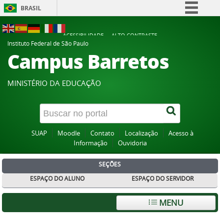
BRASIL
Simplifique!
ACESSIBILIDADE
ALTO CONTRASTE
Comunica BR
Instituto Federal de São Paulo
Campus Barretos
Participe
Acesso à informação
MINISTÉRIO DA EDUCAÇÃO
Legislação
Canais
SUAP
Moodle
Contato
Localização
Acesso à
Informação
Ouvidoria
SEÇÕES
ESPAÇO DO ALUNO
ESPAÇO DO SERVIDOR
MENU