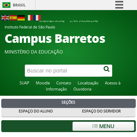
BRASIL
Simplifique!
ACESSIBILIDADE
ALTO CONTRASTE
Comunica BR
Instituto Federal de São Paulo
Campus Barretos
Participe
Acesso à informação
MINISTÉRIO DA EDUCAÇÃO
Legislação
Canais
SUAP
Moodle
Contato
Localização
Acesso à
Informação
Ouvidoria
SEÇÕES
ESPAÇO DO ALUNO
ESPAÇO DO SERVIDOR
MENU