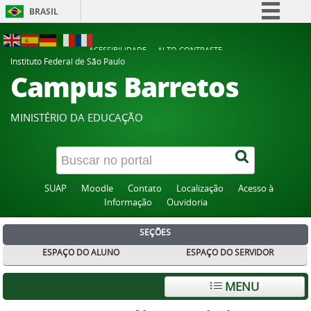
BRASIL
Simplifique!
ACESSIBILIDADE
ALTO CONTRASTE
Comunica BR
Instituto Federal de São Paulo
Campus Barretos
Participe
Acesso à informação
MINISTÉRIO DA EDUCAÇÃO
Legislação
Canais
SUAP
Moodle
Contato
Localização
Acesso à
Informação
Ouvidoria
SEÇÕES
ESPAÇO DO ALUNO
ESPAÇO DO SERVIDOR
MENU