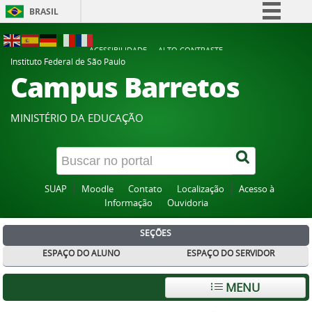
BRASIL
Simplifique!
ACESSIBILIDADE
ALTO CONTRASTE
Comunica BR
Instituto Federal de São Paulo
Campus Barretos
Participe
Acesso à informação
MINISTÉRIO DA EDUCAÇÃO
Legislação
Canais
SUAP
Moodle
Contato
Localização
Acesso à
Informação
Ouvidoria
SEÇÕES
ESPAÇO DO ALUNO
ESPAÇO DO SERVIDOR
MENU