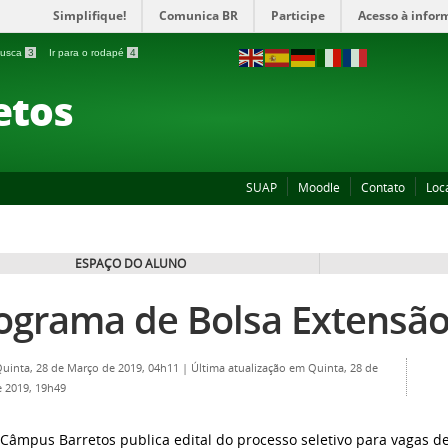
Simplifique!
Comunica BR
Participe
Acesso à infor
 busca
3
Ir para o rodapé
4
etos
SUAP
Moodle
Contato
Loc
ESPAÇO DO ALUNO
ograma de Bolsa Extensã
Quinta, 28 de Março de 2019, 04h11
|
Última atualização em Quinta, 28 de
 2019, 19h49
 Câmpus Barretos publica edital do processo seletivo para vagas d