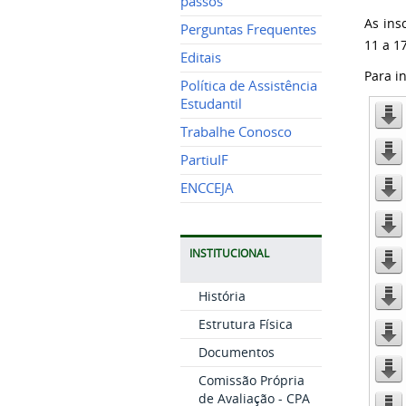
passos
As ins
Perguntas Frequentes
11 a 1
Editais
Para i
Política de Assistência
Estudantil
Trabalhe Conosco
PartiuIF
ENCCEJA
INSTITUCIONAL
História
Estrutura Física
Documentos
Comissão Própria
de Avaliação - CPA