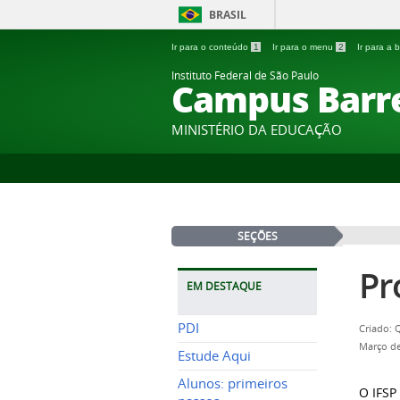
BRASIL
Ir para o conteúdo
1
Ir para o menu
2
Ir para a
Instituto Federal de São Paulo
Campus Barr
MINISTÉRIO DA EDUCAÇÃO
SEÇÕES
Pr
EM DESTAQUE
PDI
Criado: 
Março de
Estude Aqui
Alunos: primeiros
O IFSP